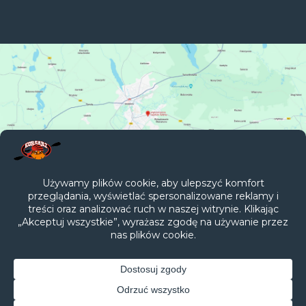
Galerie
Filmy
Regulamin
Rzeki
Polityka prywatności
Kontakt
Projekt i wykonanie
Studio Kreacji Wizualnej ERKA
© Wypożyczalnia kajaków Spływy kajakowe „KORSARZ” 2026