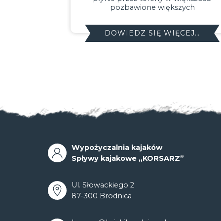
możemy przepłynąć
WIĘCEJ…
DOWIEDZ SIĘ WIĘCEJ…
Wypożyczalnia kajaków
Spływy kajakowe „KORSARZ”
Ul. Słowackiego 2
87-300 Brodnica