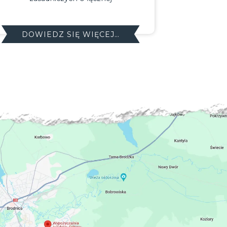
hydrograficzną, a
DOWIEDZ SIĘ WIĘCEJ…