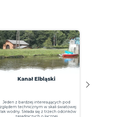
Brynica
Rzeka będąca lewostronnym dopływem
Drwęcy. Wypływa w rejonie jezior
Bryńskich, w pobliżu leśniczówki Bryńsk
Szlachecki. Brynica jest osią