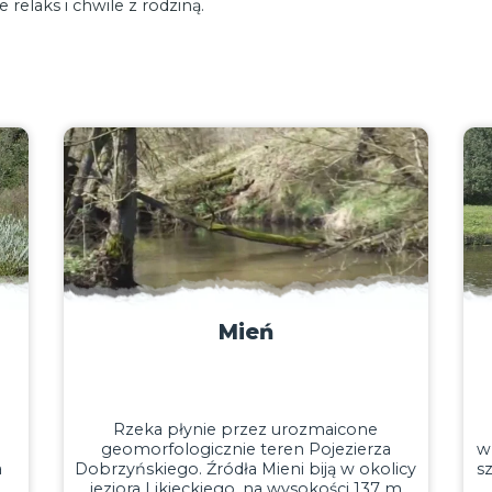
 relaks i chwile z rodziną.
Gardęga
yw
Krótka charakterystyka szlaku: rzeka nosi
wy do
wiele nazw: Gardęga, Gardzięga, Gardeja,
dem
Jardęga; w górnej partii uregulowana,
rasę
płynąca prostymi odcinkami wśród pól,