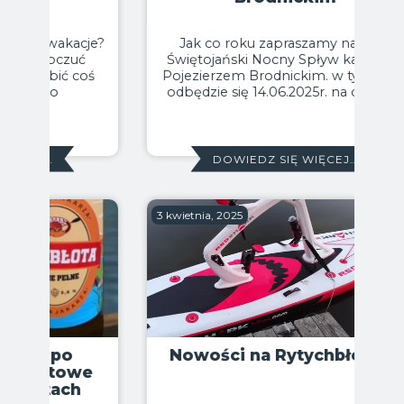
Jak co roku zapraszamy na nasz
Świętojański Nocny Spływ kajakowy
Pojezierzem Brodnickim. w tym roku
odbędzie się 14.06.2025r. na odcinku
DOWIEDZ SIĘ WIĘCEJ…
3 kwietnia, 2025
Nowości na Rytychbłotach