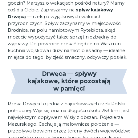
godzin? Marzysz o wakacjach pośród natury? Mamy
coś dla Ciebie. Zapraszamy na
spływ kajakowy
Drwęcą
— rzeką o wyjątkowych walorach
przyrodniczych. Spływ zaczynamy w miejscowości
Brodnica, na polu namiotowym Rytebłota, skąd
możecie wypożyczyć także sprzęt niezbędny do
wyprawy. Po powrocie czekać będzie na Was m.in.
kuchnia wojskowa i duży namiot biesiadny — idealne
miejsca do tego, by zjeść smaczny, odżywczy posiłek.
Drwęca — spływy
kajakowe, które pozostają
w pamięci
Rzeka Drwęca to jedna z najciekawszych rzek Polski
północnej. Wije się ona na długości około 253 km i jest
największym dopływem Wisły z obszaru Pojezierza
Mazurskiego. Cechuje ją malownicze położenie —
przepływa bowiem przez tereny dwóch województw:
warmińsko-mazurskiego i kujawsko-pomorskiego.