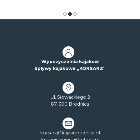
Wypożyczalnia kajaków
Spływy kajakowe „KORSARZ”
Ul. Słowackiego 2
87-300 Brodnica
korsarz@kajakibrodnica.pl
krisswisniewski@interia.pl