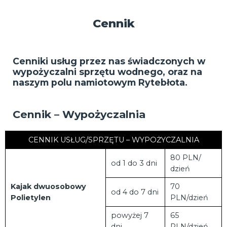
Cennik
Cenniki usług przez nas świadczonych w
wypożyczalni sprzętu wodnego, oraz na
naszym polu namiotowym Rytebłota.
Cennik – Wypożyczalnia
CENNIK USŁUG/SPRZĘTU – WYPOŻYCZALNIA
80 PLN/
od 1 do 3 dni
dzień
Kajak dwuosobowy
70
od 4 do 7 dni
Polietylen
PLN/dzień
powyżej 7
65
dni
PLN/dzień