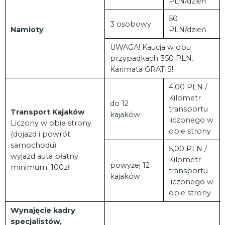
PLN/dzień
50
3 osobowy
Namioty
PLN/dzień
UWAGA! Kaucja w obu
przypadkach 350 PLN.
Karimata GRATIS!
4,00 PLN /
Kilometr
do 12
transportu
Transport
Kajaków
kajaków
liczonego w
Liczony w obie strony
obie strony
(dojazd i powrót
samochodu)
5,00 PLN /
wyjazd auta płatny
Kilometr
powyżej 12
minimum. 100zł
transportu
kajaków
liczonego w
obie strony
Wynajęcie kadry
specjalistów,