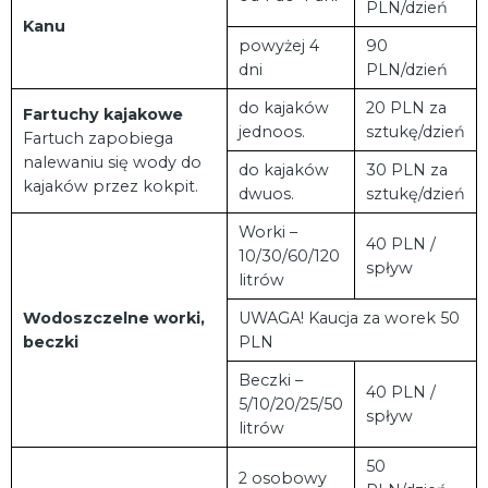
PLN/dzień
Kanu
powyżej 4
90
dni
PLN/dzień
do kajaków
20 PLN za
Fartuchy kajakowe
jednoos.
sztukę/dzień
Fartuch zapobiega
nalewaniu się wody do
do kajaków
30 PLN za
kajaków przez kokpit.
dwuos.
sztukę/dzień
Worki –
40 PLN /
10/30/60/120
spływ
litrów
Wodoszczelne worki,
UWAGA! Kaucja za worek 50
beczki
PLN
Beczki –
40 PLN /
5/10/20/25/50
spływ
litrów
50
2 osobowy