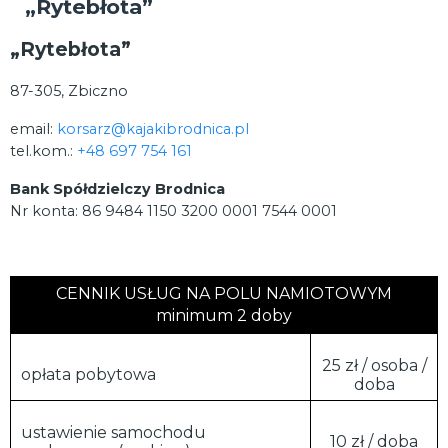
„Rytebłota”
„Rytebłota”
87-305, Zbiczno
email:
korsarz@kajakibrodnica.pl
tel.kom.:
+48 697 754 161
Bank Spółdzielczy Brodnica
Nr konta: 86 9484 1150 3200 0001 7544 0001
CENNIK USŁUG NA POLU NAMIOTOWYM
minimum 2 doby
25 zł / osoba /
opłata pobytowa
doba
ustawienie samochodu
10 zł / doba